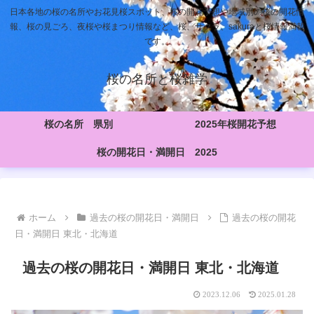
日本各地の桜の名所やお花見桜スポット、桜の開花予想や地域別の桜の開花情
報、桜の見ごろ、夜桜や桜まつり情報など、桜、サクラ、sakuraと桜情報満載
です。
桜の名所と桜雑学
桜の名所 県別
2025年桜開花予想
桜の開花日・満開日 2025
ホーム
過去の桜の開花日・満開日
過去の桜の開花
日・満開日 東北・北海道
過去の桜の開花日・満開日 東北・北海道
2023.12.06
2025.01.28