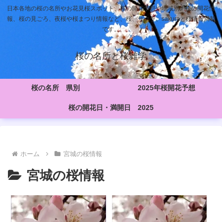
日本各地の桜の名所やお花見桜スポット、桜の開花予想や地域別の桜の開花情
報、桜の見ごろ、夜桜や桜まつり情報など、桜、サクラ、sakuraと桜情報満載
です。
桜の名所と桜雑学
桜の名所 県別
2025年桜開花予想
桜の開花日・満開日 2025
ホーム
宮城の桜情報
宮城の桜情報