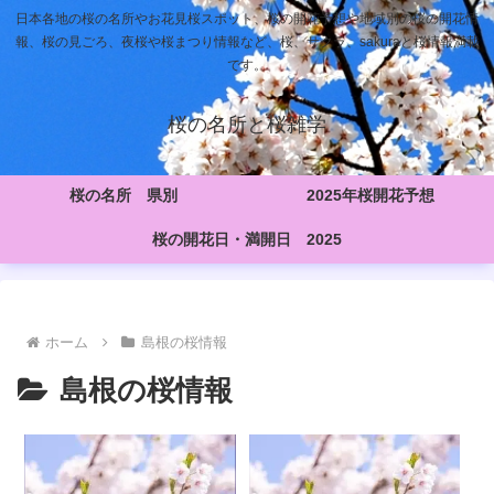
日本各地の桜の名所やお花見桜スポット、桜の開花予想や地域別の桜の開花情
報、桜の見ごろ、夜桜や桜まつり情報など、桜、サクラ、sakuraと桜情報満載
です。
桜の名所と桜雑学
桜の名所 県別
2025年桜開花予想
桜の開花日・満開日 2025
ホーム
島根の桜情報
島根の桜情報