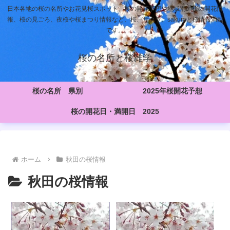
日本各地の桜の名所やお花見桜スポット、桜の開花予想や地域別の桜の開花情
報、桜の見ごろ、夜桜や桜まつり情報など、桜、サクラ、sakuraと桜情報満載
です。
桜の名所と桜雑学
桜の名所 県別
2025年桜開花予想
桜の開花日・満開日 2025
ホーム
秋田の桜情報
秋田の桜情報