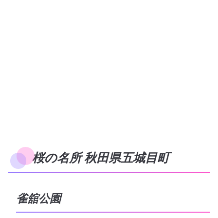
桜の名所 秋田県五城目町
雀舘公園