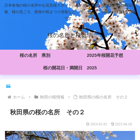
日本各地の桜の名所やお花見桜スポット、桜の開花予想や地域別の桜の開花情
報、桜の見ごろ、夜桜や桜まつり情報など、桜、サクラ、sakuraと桜情報満載
です。
桜の名所と桜雑学
桜の名所 県別
2025年桜開花予想
桜の開花日・満開日 2025
ホーム
秋田の桜情報
秋田県の桜の名所 その２
秋田県の桜の名所 その２
2024.02.02
2025.04.16