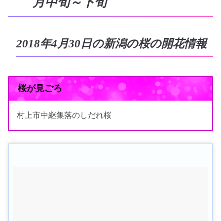
月中旬～下旬
2018年4月30日の新潟の桜の開花情報
桜が見ごろ
村上市中継集落のしだれ桜