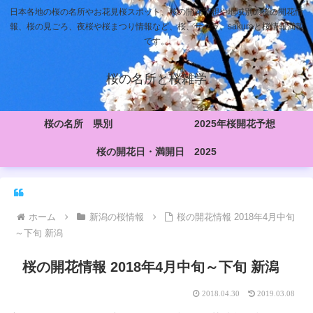
日本各地の桜の名所やお花見桜スポット、桜の開花予想や地域別の桜の開花情
報、桜の見ごろ、夜桜や桜まつり情報など、桜、サクラ、sakuraと桜情報満載
です。
桜の名所と桜雑学
桜の名所 県別
2025年桜開花予想
桜の開花日・満開日 2025
ホーム
新潟の桜情報
桜の開花情報 2018年4月中旬
～下旬 新潟
桜の開花情報 2018年4月中旬～下旬 新潟
2018.04.30
2019.03.08