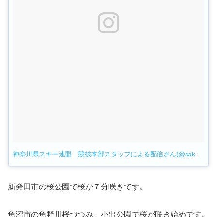
神奈川県スキー連盟 競技本部スタッフによる配信さん(@sak_race_center)がシェアした投稿
新発田市の桜公園で桜が７分咲きです。
魚沼市の魚野川桜づつみ、小出公園で桜が咲き始めです。