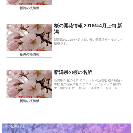
新潟の桜情報
桜の開花情報 2018年4月上旬 新
潟
新潟県の2018年4月上旬の桜の開花情報と桜まつり
情報です。
新潟の桜情報
新潟県の桜の名所
新潟県の 桜の名所 桜スポット の所在地 桜の種類・
本数 桜の開花情報 桜まつり・ライトアップ 情報で
す。掲載市町村 新潟市・阿賀野市・糸魚川市・魚
沼市・柏崎市・五泉市・佐渡市・新発田市・上越
市・燕市・長岡市・妙高市・聖籠町・湯沢町・弥彦
村
新潟の桜情報