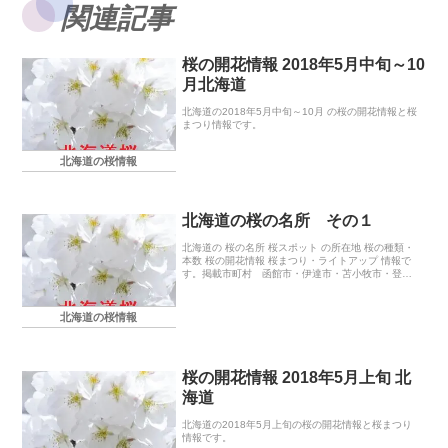
関連記事
桜の開花情報 2018年5月中旬～10
月北海道
北海道の2018年5月中旬～10月 の桜の開花情報と桜
まつり情報です。
北海道の桜情報
北海道の桜の名所 その１
北海道の 桜の名所 桜スポット の所在地 桜の種類・
本数 桜の開花情報 桜まつり・ライトアップ 情報で
す。掲載市町村 函館市・伊達市・苫小牧市・登別
市・北斗市・安平町・浦河町・えりも町・ひだか
町・白老町・洞爺湖町・日高町・松前町・森町・八
雲町
北海道の桜情報
桜の開花情報 2018年5月上旬 北
海道
北海道の2018年5月上旬の桜の開花情報と桜まつり
情報です。