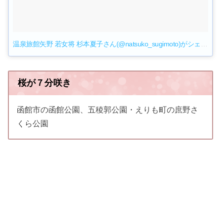
温泉旅館矢野 若女将 杉本夏子さん(@natsuko_sugimoto)がシェアした投稿
桜が７分咲き
函館市の函館公園、五稜郭公園・えりも町の庶野さ
くら公園