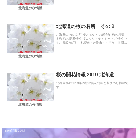
北海道の桜情報
北海道の桜の名所 その２
北海道の 桜の名所 桜スポット の所在地 桜の種類・
本数 桜の開花情報 桜まつり・ライトアップ 情報で
す。掲載市町村 札幌市・芦別市・小樽市・美唄
市・栗山町・苫前町・奈井江町・北竜町・帯広市・
釧路市・根室市・釧路町・網走市・旭川市・士別市
北海道の桜情報
桜の開花情報 2019 北海道
北海道県の2019年の桜の開花情報と桜まつり情報で
す。
北海道の桜情報