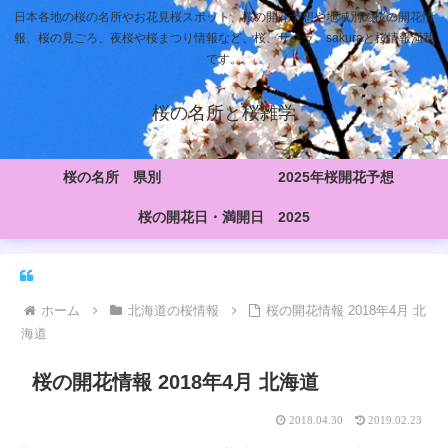
日本各地の桜の名所やお花見桜スポット、桜の開花予想や地域別の桜の開花情
報、桜の見ごろ、夜桜や桜まつり情報など、桜、サクラ、sakuraと桜情報満載
です。
桜の名所と桜雑学
桜の名所 県別
2025年桜開花予想
桜の開花日・満開日 2025
ホーム
北海道の桜情報
桜の開花情報 2018年4月 北
海道
桜の開花情報 2018年4月 北海道
2018.04.30
2019.02.23