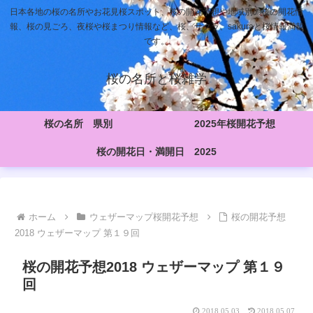
日本各地の桜の名所やお花見桜スポット、桜の開花予想や地域別の桜の開花情
報、桜の見ごろ、夜桜や桜まつり情報など、桜、サクラ、sakuraと桜情報満載
です。
桜の名所と桜雑学
桜の名所 県別
2025年桜開花予想
桜の開花日・満開日 2025
ホーム
ウェザーマップ桜開花予想
桜の開花予想
2018 ウェザーマップ 第１９回
桜の開花予想2018 ウェザーマップ 第１９
回
2018.05.03
2018.05.07