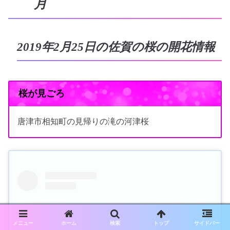
月
2019年2月25日の佐賀の桜の開花情報
桜が見ごろ
唐津市相知町の見帰りの滝の河津桜
メニュー
ホーム
検索
トップ
サイドバー