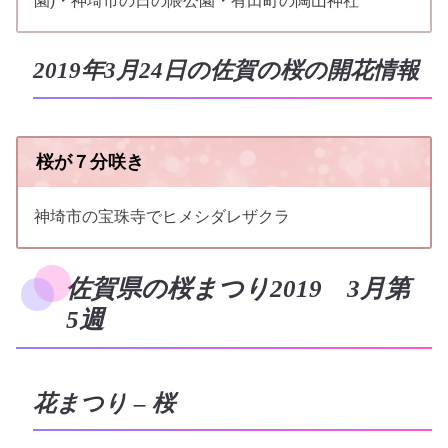
園)・神埼市の日の隈公園・有田町の陶山神社
2019年3月24日の佐賀の桜の開花情報
桜が７分咲き
神埼市の宝珠寺でヒメシダレザクラ
佐賀県の桜まつり2019 3月第
5週
花まつり – 桜