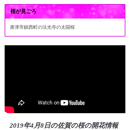
桜が見ごろ
唐津市鎮西町の法光寺の太閤桜
2019年4月8日の佐賀の桜の開花情報