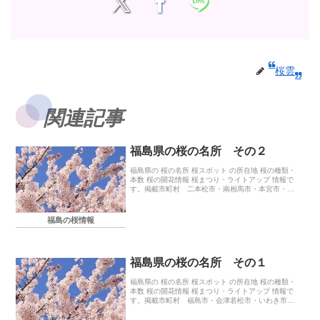
桜雲
関連記事
福島県の桜の名所 その２
福島県の 桜の名所 桜スポット の所在地 桜の種類・
本数 桜の開花情報 桜まつり・ライトアップ 情報で
す。掲載市町村 二本松市・南相馬市・本宮市・会
津美里町・浅川町・石川町・猪苗代町・小野町・鏡
石町・国見町・新地町・棚倉町・富岡町・塙町・古
殿町・三春町・矢祭町・柳津町・西郷村・北塩原
福島の桜情報
村・鮫川村・泉崎村・玉川村
福島県の桜の名所 その１
福島県の 桜の名所 桜スポット の所在地 桜の種類・
本数 桜の開花情報 桜まつり・ライトアップ 情報で
す。掲載市町村 福島市・会津若松市・いわき市・
喜多方市・郡山市・白河市・須賀川市・相馬市・伊
達市・田村市