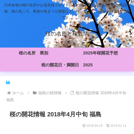
日本各地の桜の名所やお花見桜スポット、桜の開花予想や地域別の桜の開花情
報、桜の見ごろ、夜桜や桜まつり情報など、桜、サクラ、sakuraと桜情報満載
です。
桜の名所と桜雑学
桜の名所 県別
2025年桜開花予想
桜の開花日・満開日 2025
ホーム
福島の桜情報
桜の開花情報 2018年4月中旬
福島
桜の開花情報 2018年4月中旬 福島
2018.04.19
2019.02.14