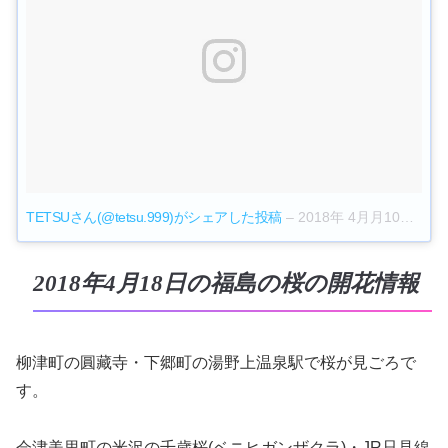
TETSUさん(@tetsu.999)がシェアした投稿
–
2018年 4月月10日午後11時37分PDT
2018年4月18日の福島の桜の開花情報
柳津町の圓藏寺・下郷町の湯野上温泉駅で桜が見ごろで
す。
会津美里町の米沢の千歳桜(ベニヒガンザクラ)・JR只見線