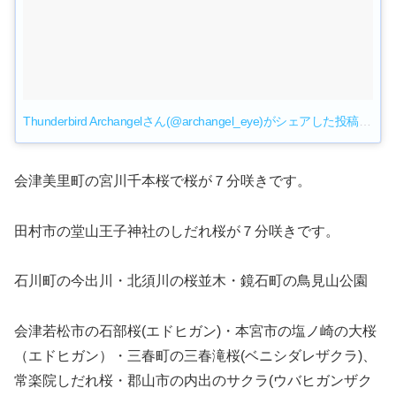
Thunderbird Archangelさん(@archangel_eye)がシェアした投稿
–
20
会津美里町の宮川千本桜で桜が７分咲きです。
田村市の堂山王子神社のしだれ桜が７分咲きです。
石川町の今出川・北須川の桜並木・鏡石町の鳥見山公園
会津若松市の石部桜(エドヒガン)・本宮市の塩ノ崎の大桜
（エドヒガン）・三春町の三春滝桜(ベニシダレザクラ)、
常楽院しだれ桜・郡山市の内出のサクラ(ウバヒガンザク