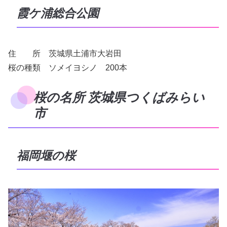
霞ケ浦総合公園
住 所 茨城県土浦市大岩田
桜の種類 ソメイヨシノ 200本
桜の名所 茨城県つくばみらい
市
福岡堰の桜