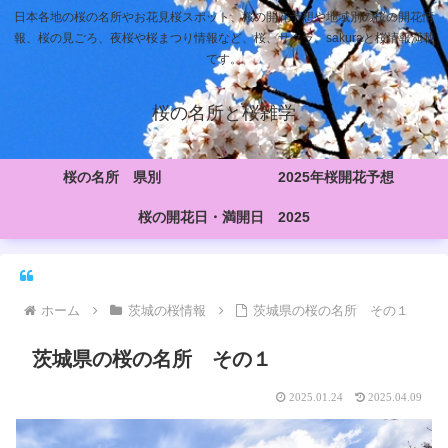
日本各地の桜の名所やお花見桜スポット、桜の開花予想や地域別の桜の開花情
報、桜の見ごろ、夜桜や桜まつり情報など、桜、サクラ、sakuraと桜情報満載
です。
桜の名所と桜雑学
桜の名所 県別
2025年桜開花予想
桜の開花日・満開日 2025
ホーム
茨城の桜情報
茨城県の桜の名所 その１
茨城県の桜の名所 その１
2025.01.24
2025.04.09