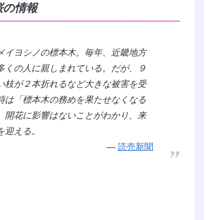
桜の情報
メイヨシノの標本木。毎年、近畿地方
多くの人に親しまれている。だが、９
い枝が２本折れるなど大きな被害を受
時は「標本木の務めを果たせなくなる
、開花に影響はないことがわかり、来
を迎える。
読売新聞
。