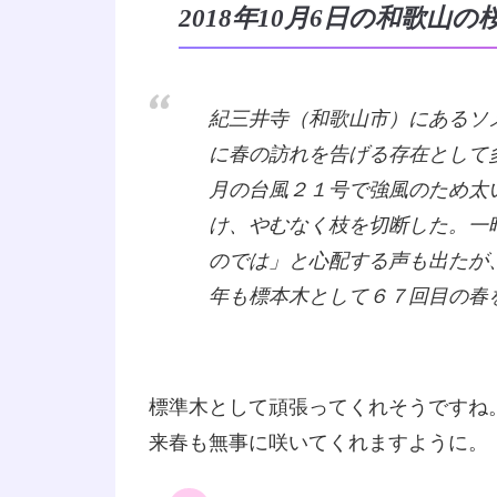
2018年10月6日の和歌山の
紀三井寺（和歌山市）にあるソ
に春の訪れを告げる存在として
月の台風２１号で強風のため太
け、やむなく枝を切断した。一
のでは」と心配する声も出たが
年も標本木として６７回目の春
標準木として頑張ってくれそうですね
来春も無事に咲いてくれますように。