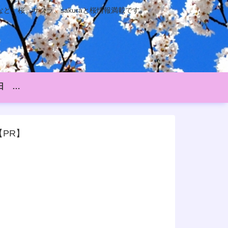
、桜、サクラ、sakuraと桜情報満載です。
桜の開花日・満開日 2025
【PR】