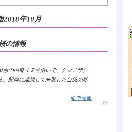
018年10月
の桜の情報
田原の国道４２号沿いで、クマノザク
る。紀南に連続して来襲した台風の影
紀伊民報