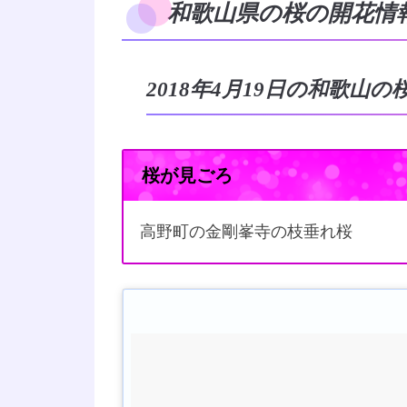
和歌山県の桜の開花情報2
2018年4月19日の和歌山
桜が見ごろ
高野町の金剛峯寺の枝垂れ桜