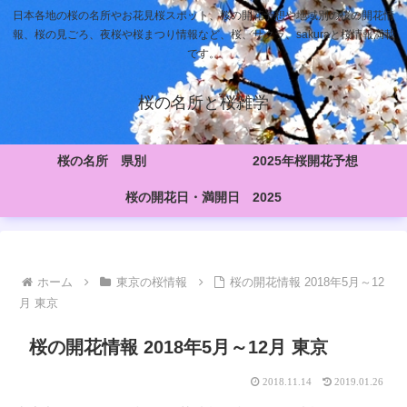
日本各地の桜の名所やお花見桜スポット、桜の開花予想や地域別の桜の開花情
報、桜の見ごろ、夜桜や桜まつり情報など、桜、サクラ、sakuraと桜情報満載
です。
桜の名所と桜雑学
桜の名所 県別
2025年桜開花予想
桜の開花日・満開日 2025
ホーム
東京の桜情報
桜の開花情報 2018年5月～12
月 東京
桜の開花情報 2018年5月～12月 東京
2018.11.14
2019.01.26