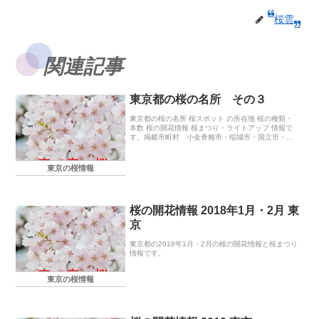
桜雲
関連記事
東京都の桜の名所 その３
東京都の桜の名所 桜スポット の所在地 桜の種類・
本数 桜の開花情報 桜まつり・ライトアップ 情報で
す。掲載市町村 小金青梅市・稲城市・国立市・小
金井市・立川市・多摩市・調布市・八王子市・羽村
市・東村山市・府中市・福生市・町田市・日之出町
武蔵野市・奥多摩町・日の出町
東京の桜情報
桜の開花情報 2018年1月・2月 東
京
東京都の2018年1月・2月の桜の開花情報と桜まつり
情報です。
東京の桜情報