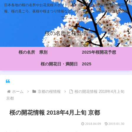
日本各地の桜の名所やお花見桜スポット、桜の開花予想や地域別の桜の開花情
報、桜の見ごろ、夜桜や桜まつり情報など、桜、サクラ、sakuraと桜情報満載
です。
桜の名所と桜雑学
桜の名所 県別
2025年桜開花予想
桜の開花日・満開日 2025
ホーム
京都の桜情報
桜の開花情報 2018年4月上旬
京都
桜の開花情報 2018年4月上旬 京都
2018.04.09
2019.01.30