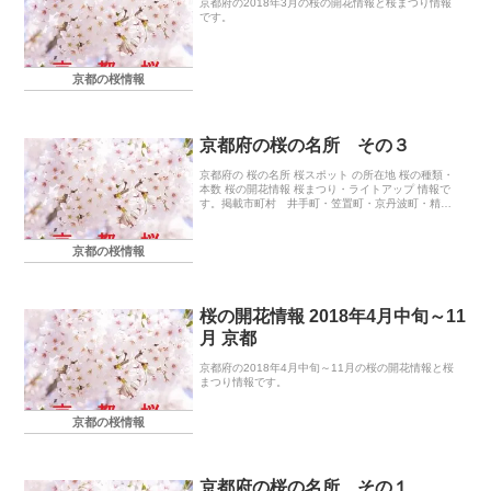
京都府の2018年3月の桜の開花情報と桜まつり情報
です。
京都の桜情報
京都府の桜の名所 その３
京都府の 桜の名所 桜スポット の所在地 桜の種類・
本数 桜の開花情報 桜まつり・ライトアップ 情報で
す。掲載市町村 井手町・笠置町・京丹波町・精華
町・与謝野町
京都の桜情報
桜の開花情報 2018年4月中旬～11
月 京都
京都府の2018年4月中旬～11月の桜の開花情報と桜
まつり情報です。
京都の桜情報
京都府の桜の名所 その１