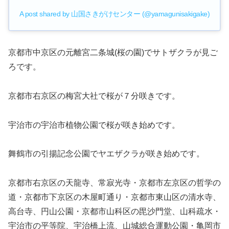
A post shared by 山国さきがけセンター (@yamagunisakigake)
京都市中京区の元離宮二条城(桜の園)でサトザクラが見ご
ろです。
京都市右京区の梅宮大社で桜が７分咲きです。
宇治市の宇治市植物公園で桜が咲き始めです。
舞鶴市の引揚記念公園でヤエザクラが咲き始めです。
京都市右京区の天龍寺、常寂光寺・京都市左京区の哲学の
道・京都市下京区の木屋町通り・京都市東山区の清水寺、
高台寺、円山公園・京都市山科区の毘沙門堂、山科疏水・
宇治市の平等院、宇治橋上流、山城総合運動公園・亀岡市