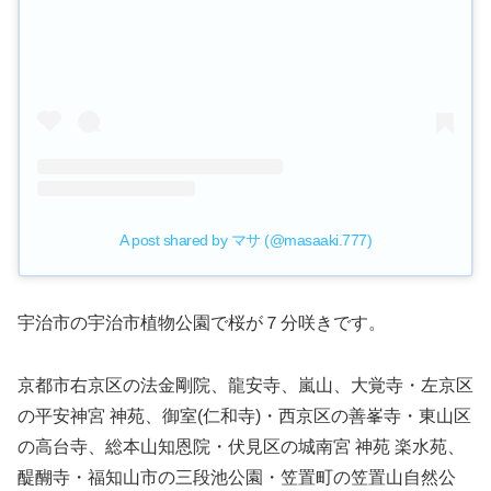
A post shared by マサ (@masaaki.777)
宇治市の宇治市植物公園で桜が７分咲きです。
京都市右京区の法金剛院、龍安寺、嵐山、大覚寺・左京区
の平安神宮 神苑、御室(仁和寺)・西京区の善峯寺・東山区
の高台寺、総本山知恩院・伏見区の城南宮 神苑 楽水苑、
醍醐寺・福知山市の三段池公園・笠置町の笠置山自然公