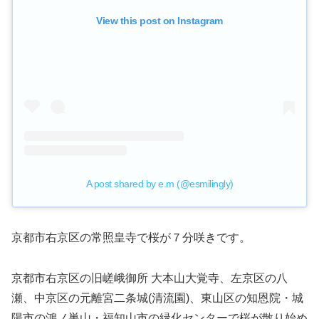
View this post on Instagram
A post shared by e.m (@esmilingly)
京都市右京区の常照皇寺で桜が７分咲きです。
京都市右京区の旧嵯峨御所 大本山大覚寺、左京区の八
瀬、中京区の元離宮二条城(清流園)、東山区の知恩院・城
陽市の鴻ノ巣山・福知山市の緑化センターで桜が散り始め