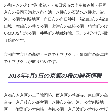
の和らぎの道(七谷川沿い)・京田辺市の虚空蔵谷川・長岡
京市の長岡天満宮八条ヶ池・八幡市の石清水八幡宮、淀川
河川公園背割堤地区・向日市の向日神社・福知山市の福知
山城・舞鶴市の共楽公園・宮津市の傘松公園・精華町のけ
いはんな記念公園・井手町の地蔵禅院、玉川の桜で桜が散
り始めです。
京都市右京区の高雄・三尾でヤマザクラ・亀岡市の保津峡
でヤマザクラが散り始めです。
2018年4月3日の京都の桜の開花情報
京都市左京区の三千院門跡、西京区の善峯寺、東山区の高
台寺・京丹後市の峯空園・八幡市の淀川河川公背割堤地
区・与謝野町の大内峠一字観公園・京丹波町の曽根の大桜