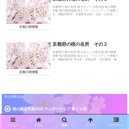
京都府の 桜の名所 桜スポット の所在地 桜の種類・
本数 桜の開花情報 桜まつり・ライトアップ 情報で
す。掲載市町村 京都市右京区・北区・左京区・上
京区・下京区・西京区・東山区・伏見区・山科区
京都の桜情報
京都府の桜の名所 その２
京都府の 桜の名所 桜スポット の所在地 桜の種類・
本数 桜の開花情報 桜まつり・ライトアップ 情報で
す。掲載市町村 宇治市・京田辺市・京丹後市・城陽
市・長岡京市・向日市・福知山市・舞鶴市・宮津
市・八幡市
京都の桜情報
桜の開花予想2018 ウェザーマップ 第１４回
メニュー
ホーム
検索
トップ
サイドバー